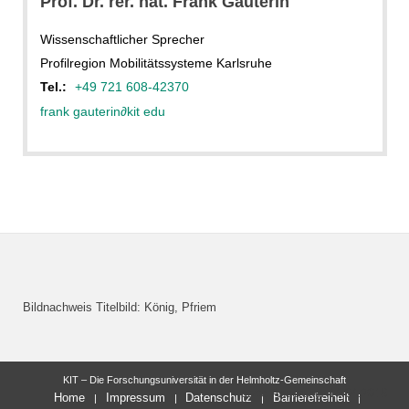
Prof. Dr. rer. nat. Frank Gauterin
Wissenschaftlicher Sprecher
Profilregion Mobilitätssysteme Karlsruhe
Tel.:
+49 721 608-42370
frank gauterin
∂
kit edu
Bildnachweis Titelbild: König, Pfriem
KIT – Die Forschungsuniversität in der Helmholtz-Gemeinschaft
letzte Änderung: 14.04.2016
Home
Impressum
Datenschutz
Barrierefreiheit